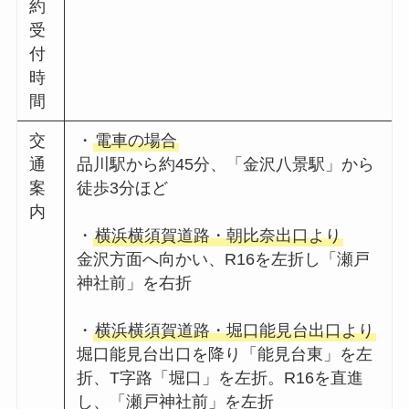
約
受
付
時
間
交
・
電車の場合
通
品川駅から約45分、「金沢八景駅」から
案
徒歩3分ほど
内
・
横浜横須賀道路・朝比奈出口より
金沢方面へ向かい、R16を左折し「瀬戸
神社前」を右折
・
横浜横須賀道路・堀口能見台出口より
堀口能見台出口を降り「能見台東」を左
折、T字路「堀口」を左折。R16を直進
し、「瀬戸神社前」を左折