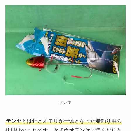
テンヤ
テンヤ
とは針とオモリが一体となった船釣り用の
仕掛けのこと
です。
タチウオテンヤ
と読んだりも