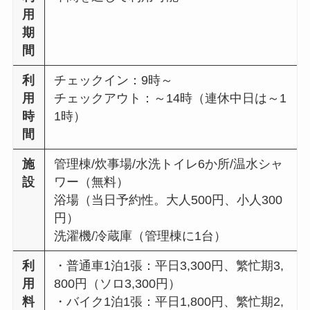
用
期
間
利
チェックイン：9時～
用
チェックアウト：～14時（連休中日は～1
時
1時）
間
施
管理棟/炊事場/水洗トイレ6か所/温水シャ
設
ワー（無料）
浴場（当日予約性。大人500円、小人300
円）
洗濯機/冷蔵庫（管理棟に1台）
利
・普通車1泊1張：平日3,300円、繁忙期3,
用
800円（ソロ3,300円）
料
・バイク1泊1張：平日1,800円、繁忙期2,