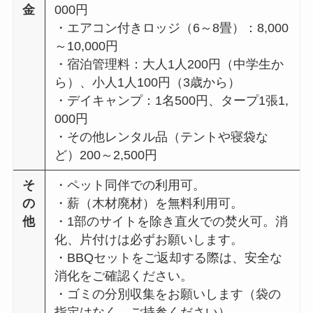
金
000円
・エアコン付きロッジ（6～8畳）：8,000
～10,000円
・宿泊管理料：大人1人200円（中学生か
ら）、小人1人100円（3歳から）
・デイキャンプ：1名500円、タープ1張1,
000円
・その他レンタル品（テントや寝袋な
ど）200～2,500円
そ
・ペット同伴での利用可。
の
・薪（木材廃材）を無料利用可。
他
・1部のサイトを除き直火での焚火可。消
化、片付けは必ずお願いします。
・BBQセットをご返却する際は、安全な
消化をご確認ください。
・ゴミの分別収集をお願いします（袋の
指定はなく、ご持参ください）。